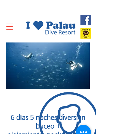
6 días 5 noches diversión
buceo +