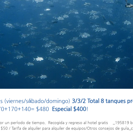
ías (viernes/sábado/domingo)
3/3/2 Total 8 tanques p
 170+170+140= $480
Especial $400
!
por un período de tiempo, Recogida y regreso al hotel gratis _195819 b
 $50 / Tarifa de alquiler para alquiler de equipos/Otros consejos de gu