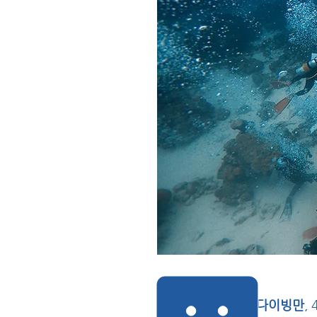
오직 다이빙만
,