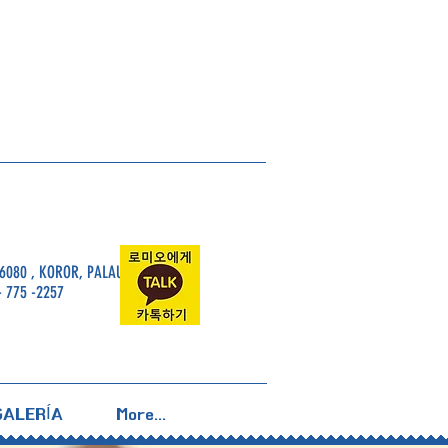
6080 , KOROR, PALAU, 96940
- 775 -2257
GALERÍA
More...