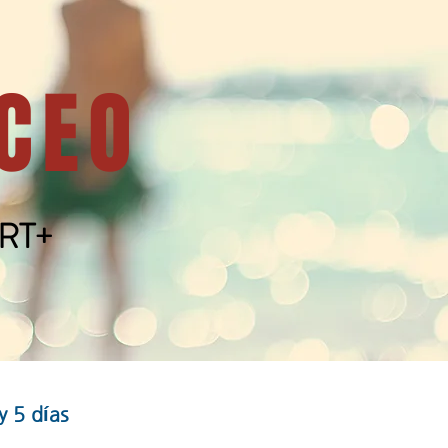
CEO
RT+
 5 días