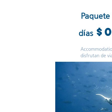
Paquete 
$
días
​Accommodatio
disfrutan de vi