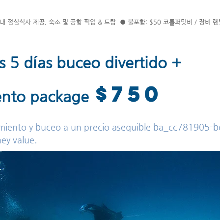
내 점심식사 제공, 숙소 및 공항 픽업 & 드랍 ● 불포함: $50 코롤퍼밋비 / 장비 
 5 días buceo divertido +
$750
ento package
amiento y buceo a un precio asequible ba_cc781905-
ey value.