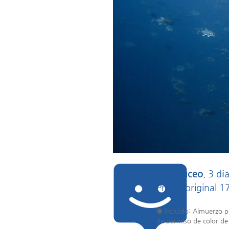
solo buceo
, 3 d
Precio original
● Incluido: Almuerzo 
de permiso de color de