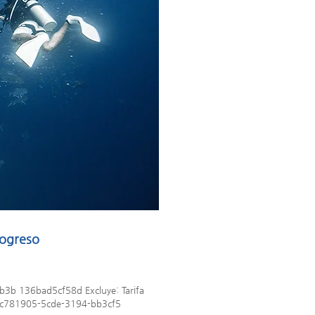
rogreso
b3b 136bad5cf58d Excluye: Tarifa
ía_cc781905-5cde-3194-bb3cf5