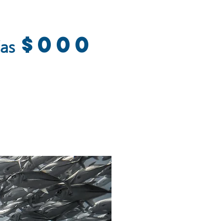
$000
ías